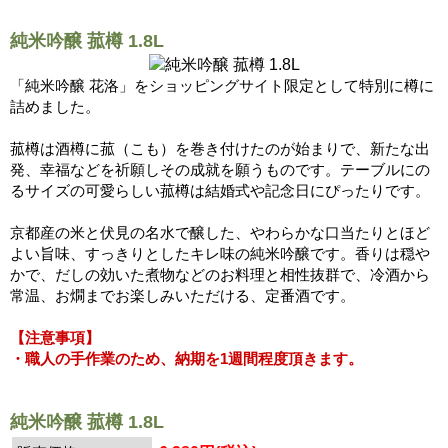
純米吟醸 菰樽 1.8L
「純米吟醸 花洛」をショッピングサイト限定として特別に樽に
詰めました。
菰樽は酒樽に菰（こも）を巻き付けたのが始まりで、新たな出
発、幸福などを祈願しその成就を願うものです。テーブルにの
るサイズの可愛らしい菰樽は結婚式や記念日にぴったりです。
京都産の米と伏見の名水で醸した、やわらかな口当たりとほど
よい旨味、すっきりとしたキレ味の純米吟醸です。香りは穏や
かで、だしの効いた煮物などのお料理と相性抜群で、冷酒から
常温、お燗までお楽しみいただける、定番酒です。
【注意事項】
・職人の手作業のため、納期を1週間程度頂きます。
純米吟醸 菰樽 1.8L