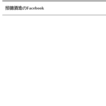
招德酒造のFacebook