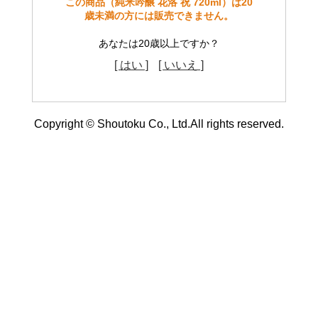
この商品（純米吟醸 花洛 祝 720ml）は20
歳未満の方には販売できません。
あなたは20歳以上ですか？
[ はい ]
[ いいえ ]
Copyright © Shoutoku Co., Ltd.All rights reserved.